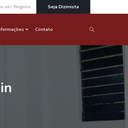
te-se
/
Registro
Seja Dizimista
nformações
Contato
in