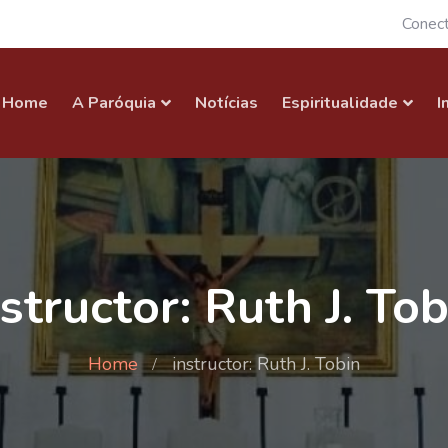
Conec
Home
A Paróquia
Notícias
Espiritualidade
I
nstructor: Ruth J. Tob
Home
instructor: Ruth J. Tobin