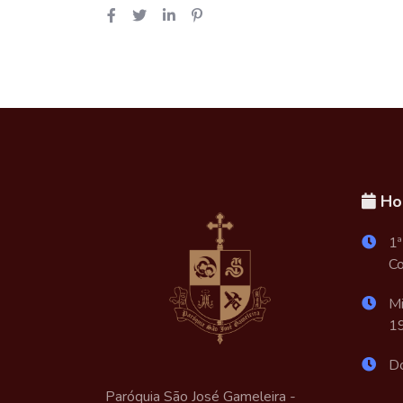
Hor
1ª
Co
Mi
1
Do
Paróquia São José Gameleira -