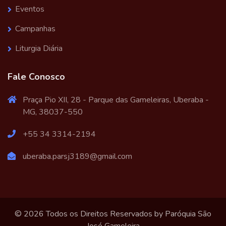
Eventos
Campanhas
Liturgia Diária
Fale Conosco
Praça Pio XII, 28 - Parque das Gameleiras, Uberaba -
MG, 38037-550
+55 34 3314-2194
uberaba.parsj3189@gmail.com
© 2026 Todos os Direitos Reservados by
Paróquia São
José Gameleira