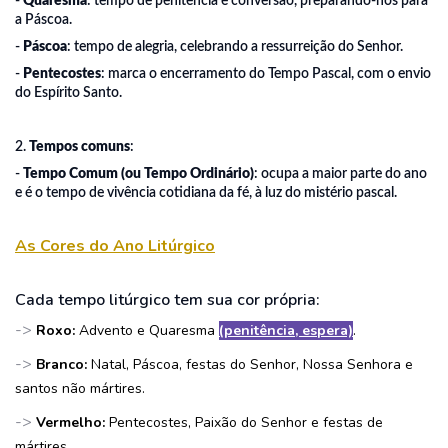
-
Quaresma
: tempo de penitência e conversão, preparando-nos para
a Páscoa.
-
Páscoa
: tempo de alegria, celebrando a ressurreição do Senhor.
-
Pentecostes
: marca o encerramento do Tempo Pascal, com o envio
do Espírito Santo.
2.
Tempos comuns
:
-
Tempo Comum (ou Tempo Ordinário)
: ocupa a maior parte do ano
e é o tempo de vivência cotidiana da fé, à luz do mistério pascal.
As Cores do Ano Litúrgico
Cada tempo litúrgico tem sua cor própria:
->
Roxo:
Advento e Quaresma
(penitência, espera)
.
->
Branco:
Natal, Páscoa, festas do Senhor, Nossa Senhora e
santos não mártires.
->
Vermelho:
Pentecostes, Paixão do Senhor e festas de
mártires.