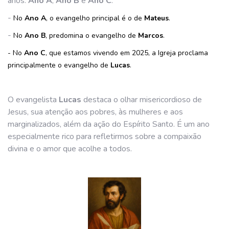
anos:
Ano A
,
Ano B
e
Ano C
.
-
No
Ano A
, o evangelho principal é o de
Mateus
.
-
No
Ano B
, predomina o evangelho de
Marcos
.
-
No
Ano C
, que estamos vivendo em 2025, a Igreja proclama
principalmente o evangelho de
Lucas
.
O evangelista
Lucas
destaca o olhar misericordioso de
Jesus, sua atenção aos pobres, às mulheres e aos
marginalizados, além da ação do Espírito Santo. É um ano
especialmente rico para refletirmos sobre a compaixão
divina e o amor que acolhe a todos.